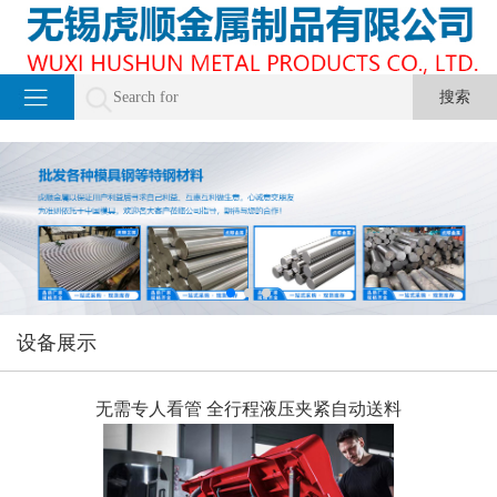
设备展示
无需专人看管 全行程液压夹紧自动送料